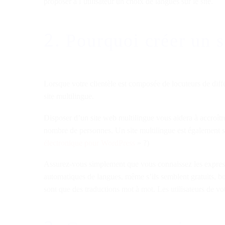
proposer à l’utilisateur un choix de langues sur le site.
2. Pourquoi créer un s
Lorsque votre clientèle est composée de locuteurs de diff
site multilingue.
Disposer d’un site web multilingue vous aidera à accroître
nombre de personnes. Un site multilingue est également s
électronique pour WordPress
» ?)
Assurez-vous simplement que vous connaissez les expressio
automatiques de langues, même s’ils semblent gratuits, bon 
sont que des traductions mot à mot. Les utilisateurs de vo