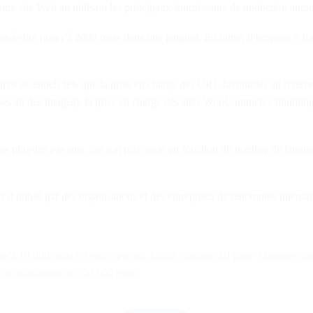
otre site Web en utilisant les principaux fournisseurs de traduction aut
c’est-à-dire jusqu’à 2000 mots dans une langue). En outre, il propose 5 f
ices essentiels tels que la prise en charge des URL favorables au référe
ises alt des images), la prise en charge des sites WooCommerce multili
s plug-ins payants, car son prix varie en fonction du nombre de langues
Il est utilisé par des organisations et des entreprises de renommée intern
squ’à 10 000 mots 99 euros par an, forfait commercial pour 3 langues j
ur un maximum de 200 000 mots.