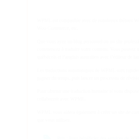
WPML est compatible avec de nombreux thèmes WordP
Woo Commerce, etc.
Que vous ayez un blog personnel ou un site professi
commencez à traduire votre contenu. Vous pouvez trad
québécois et l’anglais australien avec l’éditeur de
Les traductions automatiques de WPML sont rapides e
gagner du temps, puis lancer un processus de révisio
Pour obtenir une traduction humaine si vous disposez
collaborent avec WPML.
WPML vous aidera également à créer un site de commer
que vous utilisez.
Prix : Pour bénéficier des services de WPM