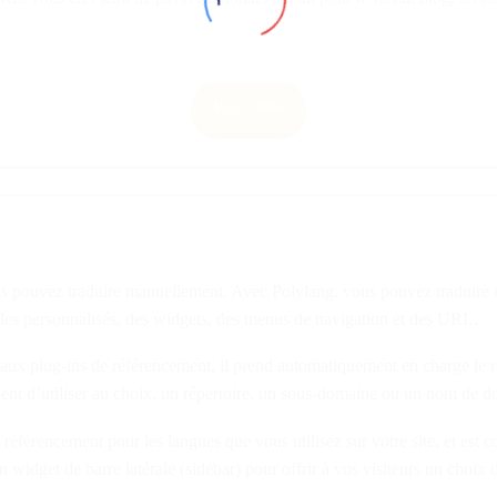
Plus d'Info
e vous pouvez traduire manuellement. Avec Polylang, vous pouvez traduire 
icles personnalisés, des widgets, des menus de navigation et des URL.
paux plug-ins de référencement, il prend automatiquement en charge le 
ment d’utiliser au choix, un répertoire, un sous-domaine ou un nom de 
férencement pour les langues que vous utilisez sur votre site, et est 
widget de barre latérale (sidebar) pour offrir à vos visiteurs un choix 