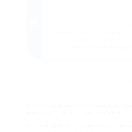
Sommaire
Qu’est-ce qu’un site WordPress multi
Pourquoi créer un site multilingue ?
Comment avoir un site web multiling
Quel est l’impact d’un site web multil
1. Qu'est-ce qu'un si
Un site web multilingue est un site où les utilisateurs pe
parvenir lorsqu’il s’agit de sites basés sur WordPress.
Un site multilingue peut fonctionner avec un système de c