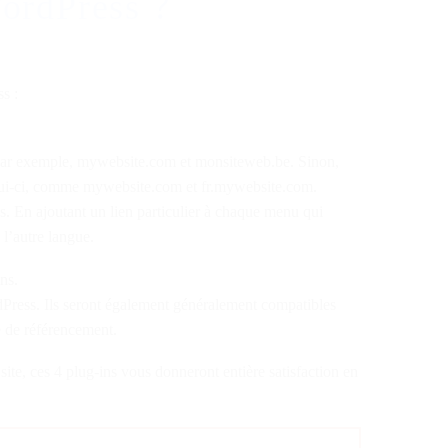
WordPress ?
s :
 Par exemple, mywebsite.com et monsiteweb.be. Sinon,
lui-ci, comme mywebsite.com et fr.mywebsite.com.
es. En ajoutant un lien particulier à chaque menu qui
 l’autre langue.
ns.
dPress. Ils seront également généralement compatibles
 de référencement.
ite, ces 4 plug-ins vous donneront entière satisfaction en