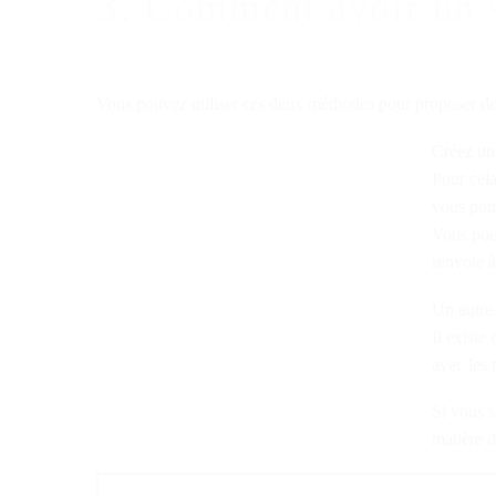
3. Comment avoir un 
Vous pouvez utiliser ces deux méthodes pour proposer deu
Créez un 
Pour cel
vous pou
Vous pouv
renvoie à
Un autre 
Il existe
avec les
Si vous s
matière d