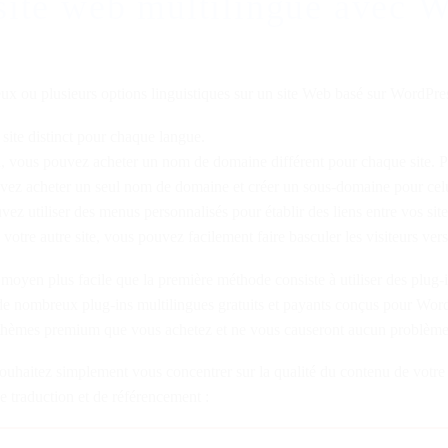
site web multilingue avec 
x ou plusieurs options linguistiques sur un site Web basé sur WordPres
site distinct pour chaque langue.
a, vous pouvez acheter un nom de domaine différent pour chaque site.
vez acheter un seul nom de domaine et créer un sous-domaine pour ce
ez utiliser des menus personnalisés pour établir des liens entre vos sit
 votre autre site, vous pouvez facilement faire basculer les visiteurs vers
moyen plus facile que la première méthode consiste à utiliser des plug-i
 de nombreux plug-ins multilingues gratuits et payants conçus pour Wor
 thèmes premium que vous achetez et ne vous causeront aucun problème
ouhaitez simplement vous concentrer sur la qualité du contenu de votre s
e traduction et de référencement :