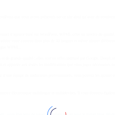
ress que nous avons présentés sur ce site ainsi qu’avec de nombreux 
onnel d’agence basé sur WordPress, WPML offre un service de qualité. S
uire votre contenu dans plus de 40 langues et même ajouter différentes 
 langue WPML.
t de grande qualité ; elles sont en effet optimisé par Google, DeepL e
n et apporter aux textes les modifications que vous jugez nécessaires ou
 d’une équipe de traducteurs professionnels, vous pouvez les ajouter ou
ce électronique multilingue et multidevises. Il vous donnera également 
L, vous êtes tenu de payer 39 dollars par an pour le forfait blog, 99 do