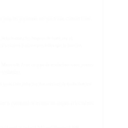
plug-ins populaires tels que Yoast, Contact Form,
électionnez les langues de votre site et
variantes linguistiques telles que le français
t Microsoft. Avec ce type de traduction, vous pouvez
 souhaitées.
 vous faire aider par des services de traduction qui
la possibilité de traduire les plugins et les thèmes
llars pour le forfait CMS multilingue et 199