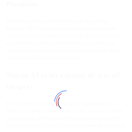
Premium
Pour les organisations déjà intégrées dans l’écosystème
Microsoft 365, Copilot représente la solution à friction zéro.
Natif dans Teams, il produit un résumé de réunion directement
accessible dans l’interface, extrait les décisions prises et les
tâches assignées, et s’intègre naturellement aux flux de travail
existants (Planner, SharePoint, Outlook).
Notion AI et les espaces de travail
intégrés
Pour les équipes dont le centre de gravité documentaire est
Notion, l’IA intégrée permet de transformer des notes brutes en
comptes-rendus structurés, de reformuler automatiquement les
décisions en tâches, et de les connecter aux bases de données de