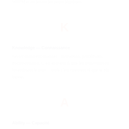
WIIFM et en levant les peurs légitimes.
K
Knowledge — Connaissance
Savoir comment changer : formations, procédures,
documentation. C’est souvent là que les organisations
investissent le plus… mais c’est rarement là que le bât
blesse.
A
Ability — Capacité