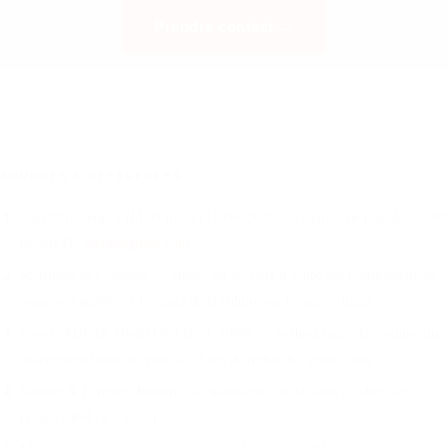
Prendre contact →
SOURCES & RÉFÉRENCES
Standish Group,
CHAOS Report
(1994–2020) — analyse de plus de 50 000
projets IT.
standishgroup.com
McKinsey & Company — études sur les taux d’échec des transformations
organisationnelles et l’impact de la culture sur le succès digital.
Prosci,
ADKAR Model
(Jeff Hiatt, 1998) — méthodologie de conduite du
changement basée sur plus de 25 ans de recherche.
prosci.com
Gartner & Forrester Research — statistiques sur les taux d’échec des
projets CRM (47–55 %).