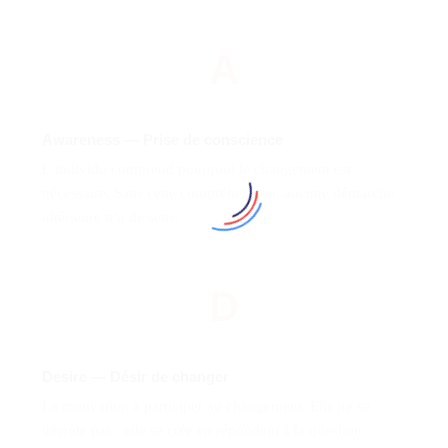
A
Awareness — Prise de conscience
L’individu comprend pourquoi le changement est
nécessaire. Sans cette compréhension, aucune démarche
ultérieure n’a de sens.
D
Desire — Désir de changer
La motivation à participer au changement. Elle ne se
décrète pas : elle se crée en répondant à la question