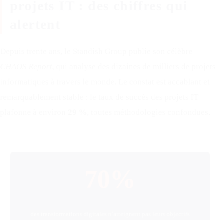
projets IT : des chiffres qui
alertent
Depuis trente ans, le Standish Group publie son célèbre
CHAOS Report
, qui analyse des dizaines de milliers de projets
informatiques à travers le monde. Le constat est accablant et
remarquablement stable : le taux de succès des projets IT
plafonne à environ
29 %
, toutes méthodologies confondues.
70%
des transformations digitales n’atteignent pas leurs objectifs