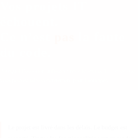
Vos projets IT
échouent.
Ce n’est
pas
l
a faute
du code.
Pourquoi l’adoption utilisateur reste le vrai défi — et ce que
vous pouvez faire concrètement pour l’anticiper.
Le projet est livré dans les délais. Le budget est