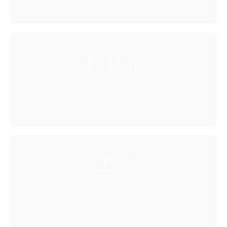
(McKinsey)
63%
des projets CRM n’atteignent jamais leur plein potentiel
(Merkle Group)
2/3
des employés résistent, à divers degrés, aux changements
organisationnels