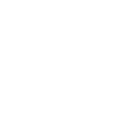
Merkle Group — étude sur l’adoption des projets CRM : 63 % n’atteignent
jamais leur plein potentiel.
Harvard Business Review — 60 % des collaborateurs se sentent inquiets
par les transformations majeures au travail.
Best of Business Analyst —
Pourquoi les projets informatiques échouent-ils
?
MeltingSpot —
Pourquoi les projets de transformation digitale échouent
encore en 2025
Vous pourriez également être intéressé(e) par cet article :
«
Accompagner le changement en entreprise : méthodes et
bonnes pratiques
»