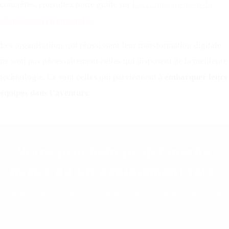
concrètes, consultez notre guide sur
l’accompagnement du
changement en entreprise
.
Les organisations qui réussissent leur transformation digitale
ne sont pas nécessairement celles qui disposent de la meilleure
technologie. Ce sont celles qui parviennent à
embarquer leurs
équipes dans l’aventure
.
Votre prochain projet mérite
mieux qu’un déploiement raté.
32steps accompagne les organisations dans la conduite du changement
et l’adoption de leurs projets IT. Parlons de votre contexte.